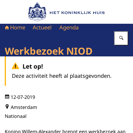
Naar de homepage van Het Koninklijk Huis
Home
Actueel
Agenda
Vu
Werkbezoek NIOD
Let op!
Deze activiteit heeft al plaatsgevonden.
12-07-2019
Amsterdam
Nationaal
Koning Willem-Alexander brengt een werkbezoek aan