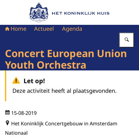
Naar de homepage van Het Koninklijk Huis
Home
Actueel
Agenda
Vu
Concert European Union
Youth Orchestra
Let op!
Deze activiteit heeft al plaatsgevonden.
15-08-2019
Het Koninklijk Concertgebouw in Amsterdam
Nationaal