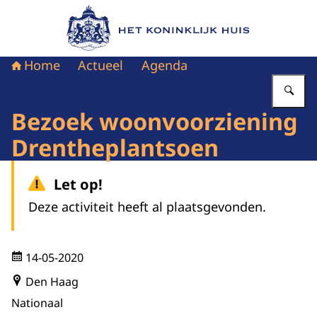
Naar de homepage van Het Koninklijk Huis
Home
Actueel
Agenda
Vu
Bezoek woonvoorziening
Drentheplantsoen
Let op!
Deze activiteit heeft al plaatsgevonden.
14-05-2020
Den Haag
Nationaal