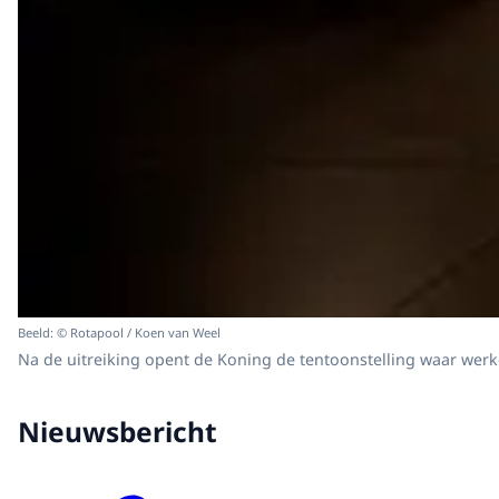
Beeld: © Rotapool / Koen van Weel
Na de uitreiking opent de Koning de tentoonstelling waar werk
Nieuwsbericht