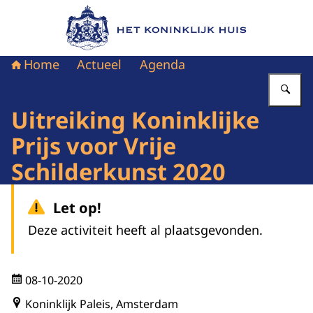
Naar de homepage van Het Koninklijk Huis
Home
Actueel
Agenda
Vu
Uitreiking Koninklijke
Prijs voor Vrije
Schilderkunst 2020
Let op!
Deze activiteit heeft al plaatsgevonden.
08-10-2020
Koninklijk Paleis, Amsterdam