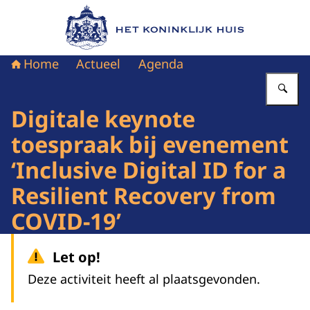
Naar de homepage van Het Koninklijk Huis
Home
Actueel
Agenda
Vu
Digitale keynote
toespraak bij evenement
‘Inclusive Digital ID for a
Resilient Recovery from
COVID-19’
Let op!
Deze activiteit heeft al plaatsgevonden.