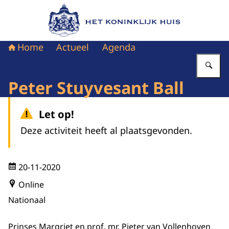
Naar de homepage van Het Koninklijk Huis
Home
Actueel
Agenda
Vu
Peter Stuyvesant Ball
Let op!
Deze activiteit heeft al plaatsgevonden.
20-11-2020
Online
Nationaal
Prinses Margriet en prof. mr. Pieter van Vollenhoven