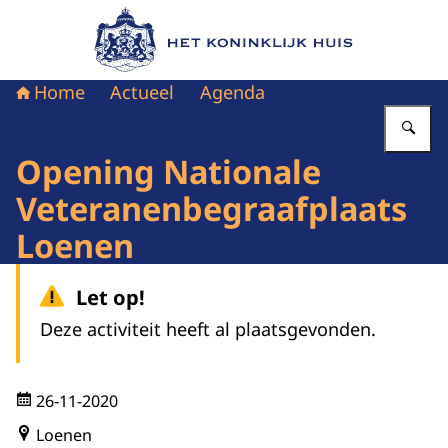
Naar de homepage van Het Koninklijk Huis
Home
Actueel
Agenda
Vu
Opening Nationale
Veteranenbegraafplaats
Loenen
Let op!
Deze activiteit heeft al plaatsgevonden.
26-11-2020
Loenen