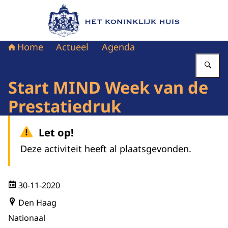
Naar de homepage van Het Koninklijk Huis
Home
Actueel
Agenda
Vu
Start MIND Week van de
Prestatiedruk
Let op!
Deze activiteit heeft al plaatsgevonden.
30-11-2020
Den Haag
Nationaal