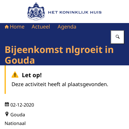
Naar de homepage van Het Koninklijk Huis
Home
Actueel
Agenda
Vu
Bijeenkomst nlgroeit in
Gouda
Let op!
Deze activiteit heeft al plaatsgevonden.
02-12-2020
Gouda
Nationaal