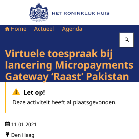
Naar de homepage van Het Koninklijk Huis
Home
Actueel
Agenda
Vu
Virtuele toespraak bij
lancering Micropayments
Gateway ‘Raast’ Pakistan
Let op!
Deze activiteit heeft al plaatsgevonden.
11-01-2021
Den Haag