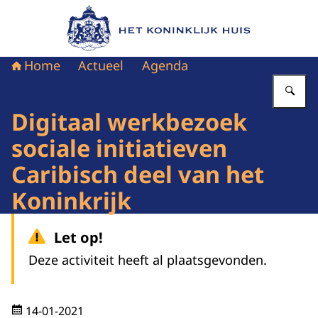
Naar de homepage van Het Koninklijk Huis
Home
Actueel
Agenda
Vu
Digitaal werkbezoek
sociale initiatieven
Caribisch deel van het
Koninkrijk
Let op!
Deze activiteit heeft al plaatsgevonden.
14-01-2021