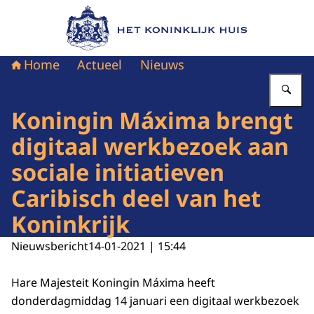
Naar de homepage van Het Koninklijk Huis
Home
Actueel
Nieuws
Vu
Koningin Máxima brengt
digitaal werkbezoek aan
sociale initiatieven
Caribisch deel van het
Koninkrijk
Nieuwsbericht
14-01-2021 | 15:44
Hare Majesteit Koningin Máxima heeft
donderdagmiddag 14 januari een digitaal werkbezoek