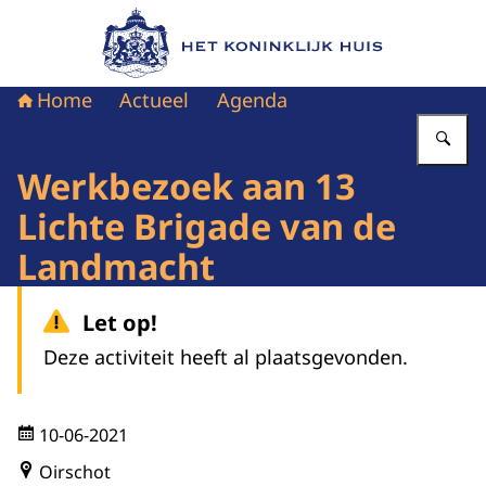
Naar de homepage van Het Koninklijk Huis
Home
Actueel
Agenda
Vu
Werkbezoek aan 13
Lichte Brigade van de
Landmacht
Let op!
Deze activiteit heeft al plaatsgevonden.
10-06-2021
Oirschot