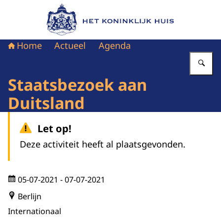
Naar de homepage van Het Koninklijk Huis
Home
Actueel
Agenda
Vu
Staatsbezoek aan
Duitsland
Let op!
Deze activiteit heeft al plaatsgevonden.
05-07-2021
- 07-07-2021
Berlijn
Internationaal