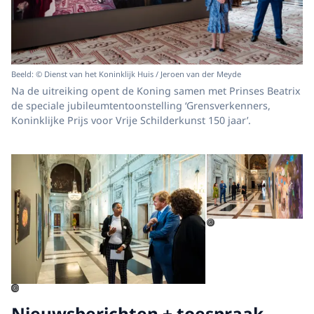
Beeld: © Dienst van het Koninklijk Huis / Jeroen van der Meyde
Na de uitreiking opent de Koning samen met Prinses Beatrix
de speciale jubileumtentoonstelling ‘Grensverkenners,
Koninklijke Prijs voor Vrije Schilderkunst 150 jaar’.
Open de galerij in vergrot
Op
©
©
Nieuwsberichten + toespraak