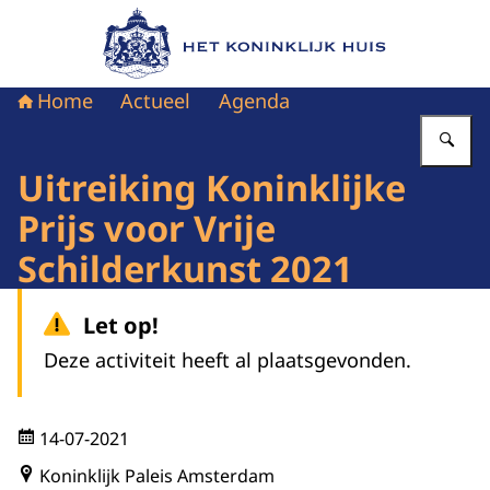
Naar de homepage van Het Koninklijk Huis
Home
Actueel
Agenda
Vu
Uitreiking Koninklijke
Prijs voor Vrije
Schilderkunst 2021
Let op!
Deze activiteit heeft al plaatsgevonden.
14-07-2021
Koninklijk Paleis Amsterdam