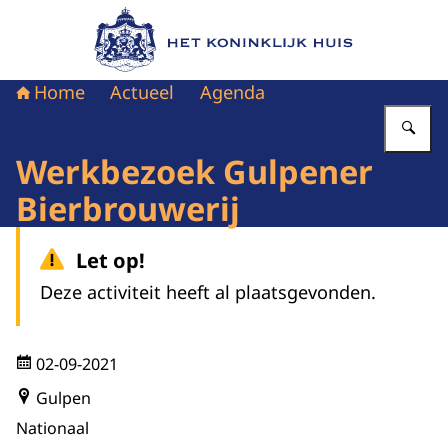
Naar de homepage van Het Koninklijk Huis
Home
Actueel
Agenda
Vu
Werkbezoek Gulpener
Bierbrouwerij
Let op!
Deze activiteit heeft al plaatsgevonden.
02-09-2021
Gulpen
Nationaal