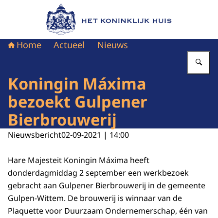
Naar de homepage van Het Koninklijk Huis
Home
Actueel
Nieuws
Vu
Koningin Máxima
bezoekt Gulpener
Bierbrouwerij
Nieuwsbericht
02-09-2021 | 14:00
Hare Majesteit Koningin Máxima heeft
donderdagmiddag 2 september een werkbezoek
gebracht aan Gulpener Bierbrouwerij in de gemeente
Gulpen-Wittem. De brouwerij is winnaar van de
Plaquette voor Duurzaam Ondernemerschap, één van