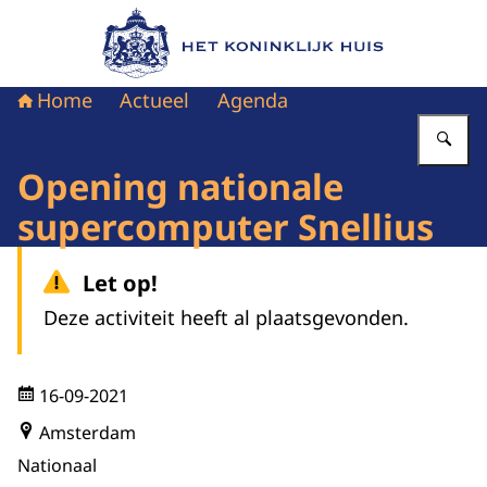
Naar de homepage van Het Koninklijk Huis
Home
Actueel
Agenda
Vu
Opening nationale
supercomputer Snellius
Let op!
Deze activiteit heeft al plaatsgevonden.
16-09-2021
Amsterdam
Nationaal