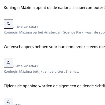
Koningin Máxima opent de de nationale supercomputer S
Vergroot afbeelding Koningin Máxima voor scherm met tekst Snellius.
Beeld: © Patrick van Katwijk
Koningin Máxima op het Amsterdam Science Park, waar de sup
Wetenschappers hebben voor hun onderzoek steeds meer r
Vergroot afbeelding Koningin kijkt en luistert naar supercomputer.
Beeld: © Patrick van Katwijk
Koningin Máxima bekijkt en beluistert Snellius.
Tijdens de opening worden de algemeen geldende richtlij
Vergroot afbeelding Koningin Máxima verricht opening via laptop.
Beeld: © SURF