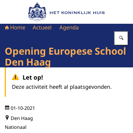
Naar de homepage van Het Koninklijk Huis
Home
Actueel
Agenda
Vu
Opening Europese School
Den Haag
Let op!
Deze activiteit heeft al plaatsgevonden.
01-10-2021
Den Haag
Nationaal