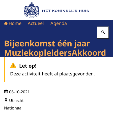
Naar de homepage van Het Koninklijk Huis
Home
Actueel
Agenda
Vu
Bijeenkomst één jaar
MuziekopleidersAkkoord
Let op!
Deze activiteit heeft al plaatsgevonden.
06-10-2021
Utrecht
Nationaal