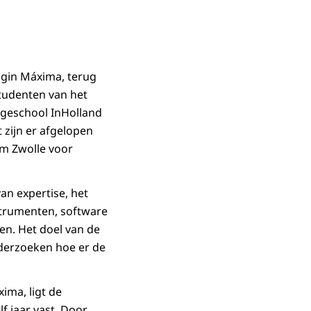
ingin Máxima, terug
studenten van het
geschool InHolland
 zijn er afgelopen
um Zwolle voor
an expertise, het
strumenten, software
n. Het doel van de
nderzoeken hoe er de
ima, ligt de
f jaar vast. Door