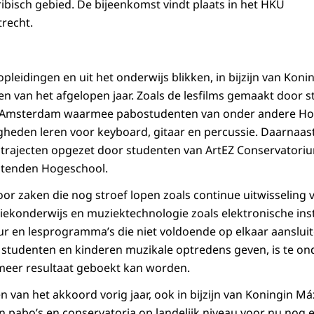
ibisch gebied. De bijeenkomst vindt plaats in het HKU
recht.
pleidingen en uit het onderwijs blikken, in bijzijn van Kon
en van het afgelopen jaar. Zoals de lesfilms gemaakt door 
 Amsterdam waarmee pabostudenten van onder andere Ho
heden leren voor keyboard, gitaar en percussie. Daarnaast
strajecten opgezet door studenten van ArtEZ Conservatori
Stenden Hogeschool.
or zaken die nog stroef lopen zoals continue uitwisseling v
ekonderwijs en muziektechnologie zoals elektronische in
en lesprogramma’s die niet voldoende op elkaar aansluite
 studenten en kinderen muzikale optredens geven, is te o
eer resultaat geboekt kan worden.
van het akkoord vorig jaar, ook in bijzijn van Koningin Máx
pabo’s en conservatoria op landelijk niveau voor nu nog el