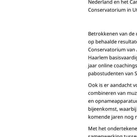
Nederland en het Car
Conservatorium in Ut
Betrokkenen van de o
op behaalde resultat
Conservatorium van
Haarlem basisvaardig
jaar online coaching
pabostudenten van 
Ook is er aandacht vo
combineren van muzi
en opnameapparatuur 
bijeenkomst, waarbij
komende jaren nog m
Met het ondertekenen 
samenwerking tussen 