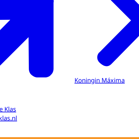
Koningin Máxima
e Klas
las.nl