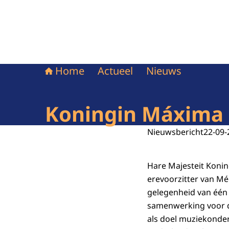
Home
Actueel
Nieuws
Koningin Máxima 
Nieuwsbericht
22-09-
Hare Majesteit Koni
erevoorzitter van Méé
gelegenheid van één
samenwerking voor d
als doel muziekonderw