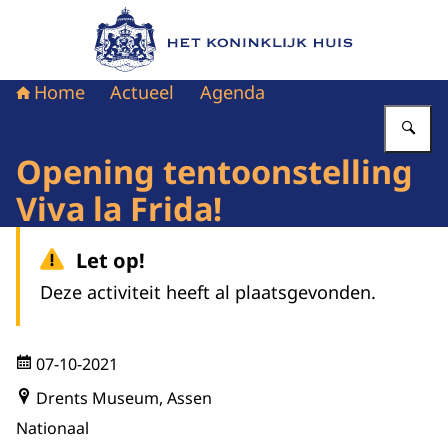
Naar de homepage van Het Koninklijk Huis
Home
Actueel
Agenda
Vu
Opening tentoonstelling
Viva la Frida!
Let op!
Deze activiteit heeft al plaatsgevonden.
07-10-2021
Drents Museum, Assen
Nationaal