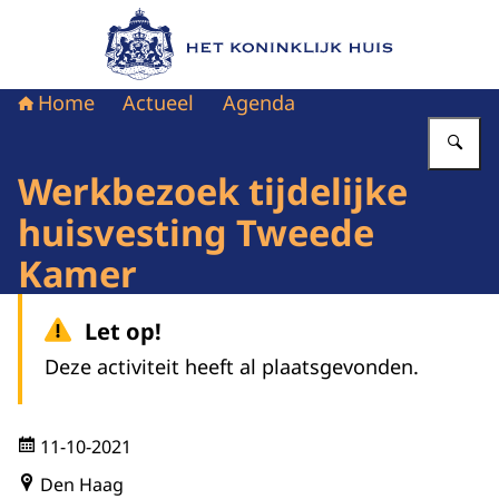
Naar de homepage van Het Koninklijk Huis
Home
Actueel
Agenda
Vu
Werkbezoek tijdelijke
huisvesting Tweede
Kamer
Let op!
Deze activiteit heeft al plaatsgevonden.
11-10-2021
Den Haag