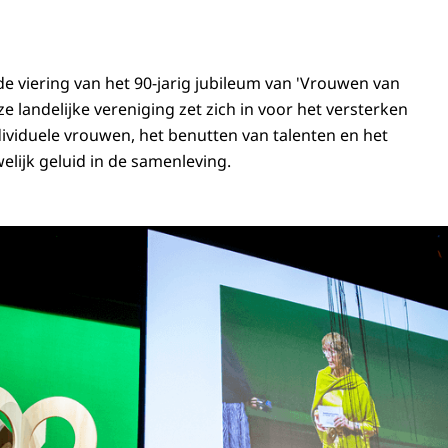
j de viering van het 90-jarig jubileum van 'Vrouwen van
e landelijke vereniging zet zich in voor het versterken
dividuele vrouwen, het benutten van talenten en het
elijk geluid in de samenleving.
 Beatrix is bij de viering van het 90-jarig jubileum van Vrouwen van Nu in Ape