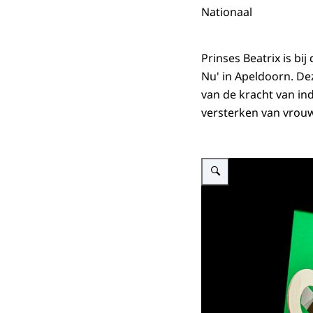
Nationaal
Prinses Beatrix is bi
Nu' in Apeldoorn. Dez
van de kracht van in
versterken van vrouw
Vergroot afbeelding Prinses