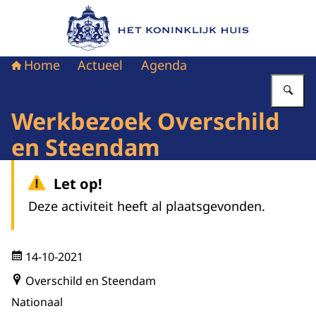
Naar de homepage van Het Koninklijk Huis
Home
Actueel
Agenda
Vu
Werkbezoek Overschild
en Steendam
Let op!
Deze activiteit heeft al plaatsgevonden.
14-10-2021
Overschild en Steendam
Nationaal