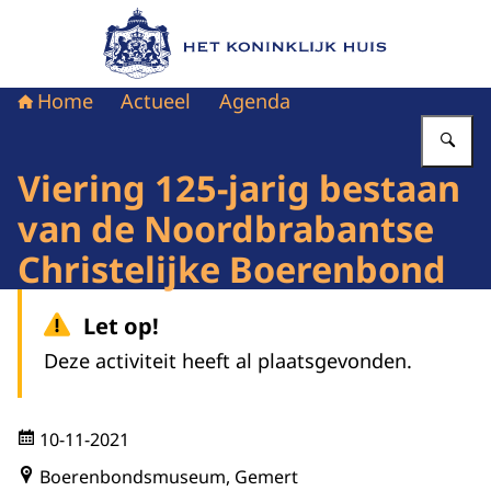
Naar de homepage van Het Koninklijk Huis
Home
Actueel
Agenda
Vu
Viering 125-jarig bestaan
van de Noordbrabantse
Christelijke Boerenbond
Let op!
Deze activiteit heeft al plaatsgevonden.
10-11-2021
Boerenbondsmuseum, Gemert