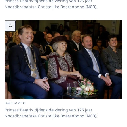
Prinses Beatrix tijdens de viering van 125 jaar
Noordbrabantse Christelijke Boerenbond (NCB).
Vergroot afbeelding Viering 125 jaar Noordbrabantse Christelijke Boerenbo
Beeld: © ZLTO
Prinses Beatrix tijdens de viering van 125 jaar
Noordbrabantse Christelijke Boerenbond (NCB).