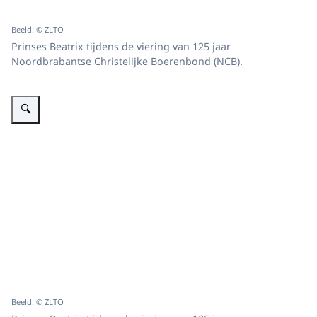
Beeld: © ZLTO
Prinses Beatrix tijdens de viering van 125 jaar
Noordbrabantse Christelijke Boerenbond (NCB).
Vergroot afbeelding Viering 125 jaar Noordbrabantse Christelijke Boerenbo
Beeld: © ZLTO