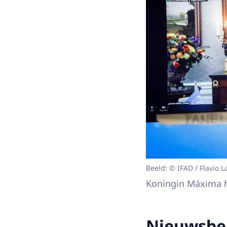
Beeld: © IFAD / Flavio L
Koningin Máxima ho
Nieuwsber