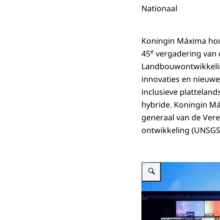
Nationaal
Koningin Máxima houd
e
45
vergadering van 
Landbouwontwikkeling
innovaties en nieuw
inclusieve plattelan
hybride. Koningin Máx
generaal van de Vere
ontwikkeling (UNSGS
Vergroot afbeelding Koningi