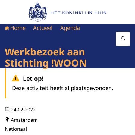
Naar de homepage van Het Koninklijk Huis
Home
Actueel
Agenda
Vu
Werkbezoek aan
Stichting !WOON
Let op!
Deze activiteit heeft al plaatsgevonden.
24-02-2022
Amsterdam
Nationaal