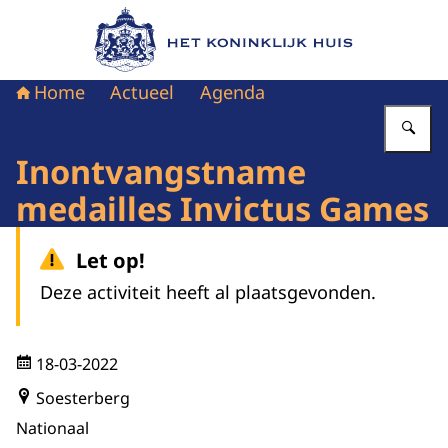
Naar de homepage van Het Koninklijk Huis
Home
Actueel
Agenda
Vu
Inontvangstname
medailles Invictus Games
Let op!
Deze activiteit heeft al plaatsgevonden.
18-03-2022
Soesterberg
Nationaal