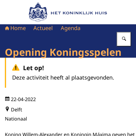
Naar de homepage van Het Koninklijk Huis
Home
Actueel
Agenda
Vu
Opening Koningsspelen
Let op!
Deze activiteit heeft al plaatsgevonden.
22-04-2022
Delft
Nationaal
Koning Willem-Alexander en Koningin Máxima geven het 