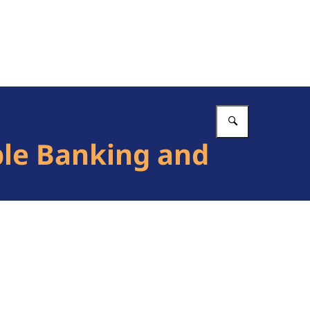
Vul in wat 
ble Banking and