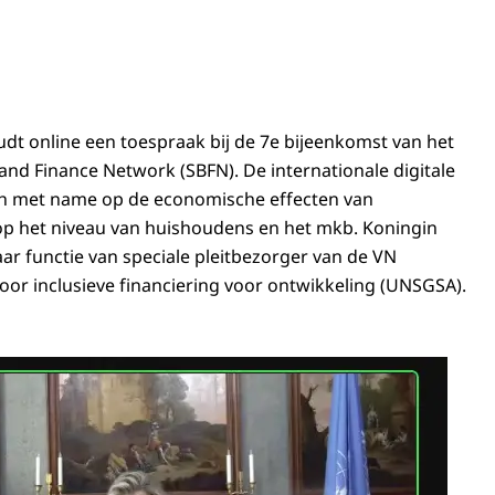
t online een toespraak bij de 7e bijeenkomst van het
and Finance Network (SBFN). De internationale digitale
ich met name op de economische effecten van
op het niveau van huishoudens en het mkb. Koningin
ar functie van speciale pleitbezorger van de VN
voor inclusieve financiering voor ontwikkeling (UNSGSA).
in Máxima bij de 7e bijeenkomst van het Sustainable Banking and Finance N