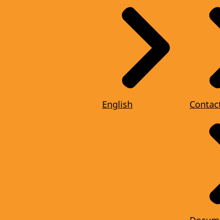
English
Contac