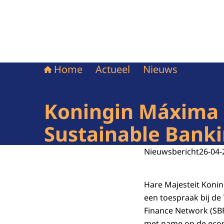
Home
Actueel
Nieuws
Koningin Máxima h
Sustainable Bank
Nieuwsbericht
26-04-
Hare Majesteit Konin
een toespraak bij de
Finance Network (SB
met name op de econ