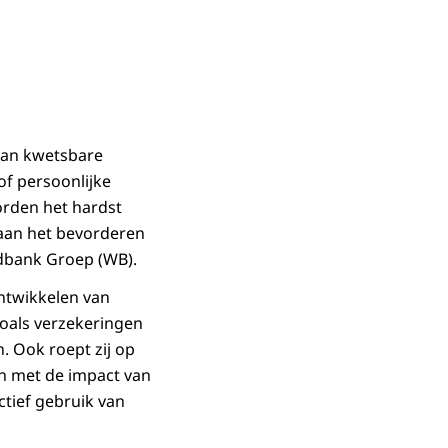
van kwetsbare
of persoonlijke
orden het hardst
 aan het bevorderen
ldbank Groep (WB).
ntwikkelen van
zoals verzekeringen
. Ook roept zij op
n met de impact van
ctief gebruik van