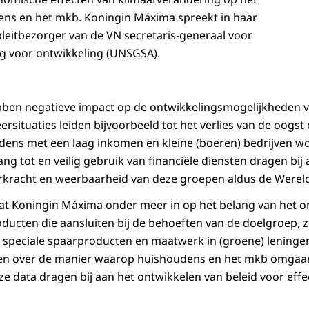
ens en het mkb. Koningin Máxima spreekt in haar
 pleitbezorger van de VN secretaris-generaal voor
ing voor ontwikkeling (UNSGSA).
ben negatieve impact op de ontwikkelingsmogelijkheden 
situaties leiden bijvoorbeeld tot het verlies van de oogst 
dens met een laag inkomen en kleine (boeren) bedrijven w
ng tot en veilig gebruik van financiële diensten dragen bij
eerkracht en weerbaarheid van deze groepen aldus de Were
at Koningin Máxima onder meer in op het belang van het o
oducten die aansluiten bij de behoeften van de doelgroep, 
s, speciale spaarproducten en maatwerk in (groene) leningen
en over de manier waarop huishoudens en het mkb omgaa
e data dragen bij aan het ontwikkelen van beleid voor effe