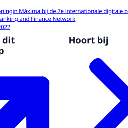
ningin Máxima bij de 7e internationale digitale 
Banking and Finance Network
2022
 dit
Hoort bij
p