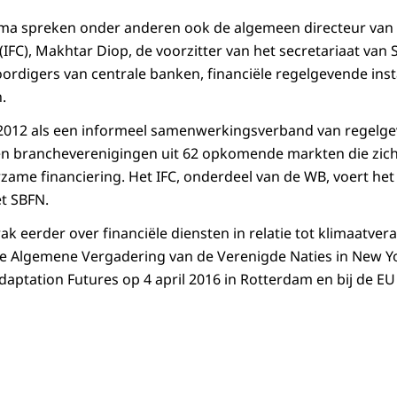
ma spreken onder anderen ook de algemeen directeur van
(IFC
), Makhtar Diop, de voorzitter van het secretariaat van
rdigers van centrale banken, financiële regelgevende inst
.
 2012 als een informeel samenwerkingsverband van regelgev
 en brancheverenigingen uit 62 opkomende markten die zich
ame financiering. Het IFC, onderdeel van de WB, voert het 
t SBFN.
k eerder over financiële diensten in relatie tot klimaatver
e Algemene Vergadering van de Verenigde Naties in New Yor
daptation Futures
op 4 april 2016 in Rotterdam en bij de E