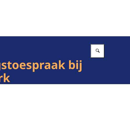
Vul in wat 
stoespraak bij
rk