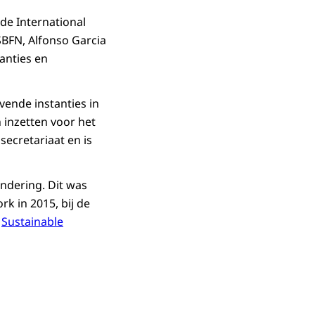
 de
International
 SBFN, Alfonso Garcia
anties en
ende instanties in
 inzetten voor het
secretariaat en is
andering. Dit was
k in 2015, bij de
U
Sustainable