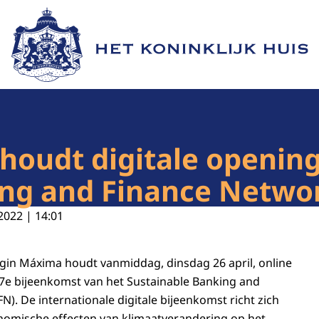
Naar de homepage van Het Koninklijk Huis
oudt digitale opening
ing and Finance Netwo
2022 | 14:01
gin Máxima houdt vanmiddag, dinsdag 26 april, online
 7e bijeenkomst van het
Sustainable Banking and
FN
). De internationale digitale bijeenkomst richt zich
omische effecten van klimaatverandering op het