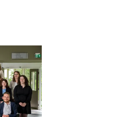
gebied van spierziekten aantrekken en behouden. Prinses Beatrix is bij de o