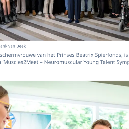
rank van Beek
eschermvrouwe van het Prinses Beatrix Spierfonds, is
n ‘Muscles2Meet – Neuromuscular Young Talent Sympo
scles2Meet wil het Prinses Beatrix Spierfonds jong onderzoekstalent op het 