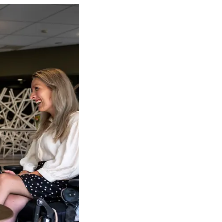
gebied van spierziekten aantrekken en behouden. Prinses Beatrix is bij de o