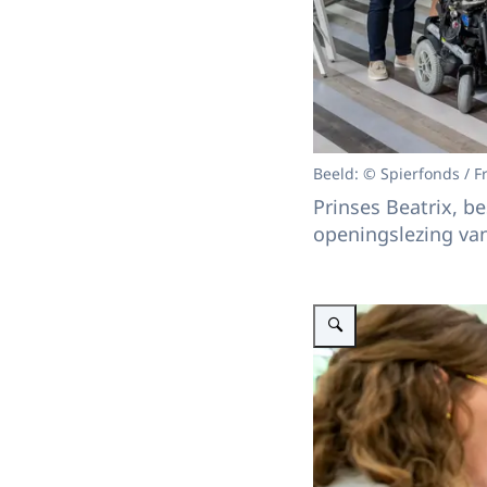
Beeld: © Spierfonds / F
Prinses Beatrix, b
openingslezing va
Vergroot afbeelding Met Mu