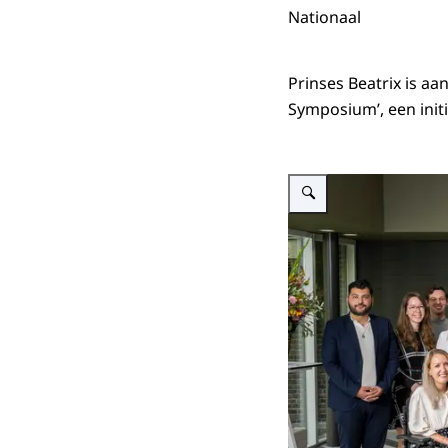
Nationaal
Prinses Beatrix is aan
Symposium’
, een ini
Vergroot afbeelding Met Mu