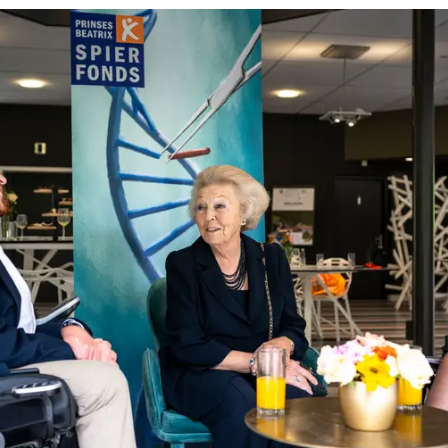
scles2Meet wil het Prinses Beatrix Spierfonds jong onderzoekstalent op het 