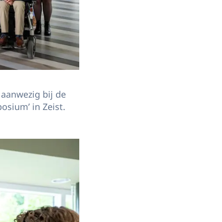
 aanwezig bij de
sium’ in Zeist.
gebied van spierziekten aantrekken en behouden. Prinses Beatrix is bij de o