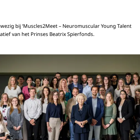
wezig bij ‘
Muscles2Meet – Neuromuscular Young Talent
tiatief van het Prinses Beatrix Spierfonds.
scles2Meet wil het Prinses Beatrix Spierfonds jong onderzoekstalent op het 