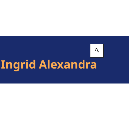
Vul in wat 
 Ingrid Alexandra