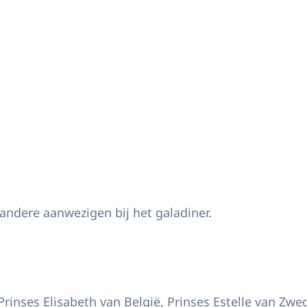
adiner ter ere van de achttiende verjaardag van Prinses Ingrid Alexandra va
ndere aanwezigen bij het galadiner.
rinses Elisabeth van België, Prinses Estelle van Zw