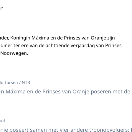
en
der, Koningin Máxima en de Prinses van Oranje zijn
adiner ter ere van de achttiende verjaardag van Prinses
n Noorwegen.
 Willem-Alexander, Koningin Máxima en de Prinses van Oranje zijn bij een gal
ld Larsen / NTB
in Máxima en de Prinses van Oranje poseren met de a
nses van Oranje poseert samen met vier andere troonopvolgers
rud
nje poseert samen met vier andere troonopvolgers: P