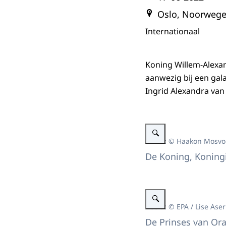
Oslo, Noorweg
Internationaal
Koning Willem-Alexan
aanwezig bij een gal
Ingrid Alexandra va
Vergroot afbeelding Koning
Beeld: © Haakon Mosvo
De Koning, Koning
Vergroot afbeelding De Pri
Beeld: © EPA / Lise Ase
De Prinses van Ora