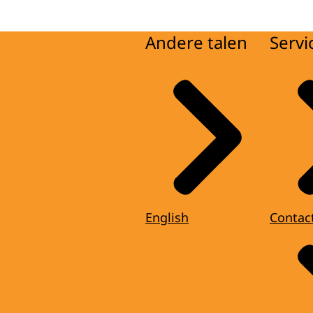
Andere talen
Servi
English
Contac