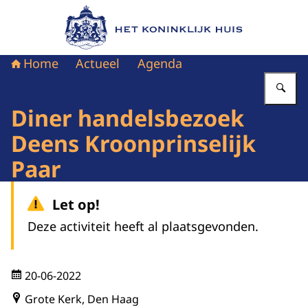
Naar de homepage van Het Koninklijk Huis
Home
Actueel
Agenda
Vu
Diner handelsbezoek
Deens Kroonprinselijk
Paar
Let op!
Deze activiteit heeft al plaatsgevonden.
20-06-2022
Grote Kerk, Den Haag