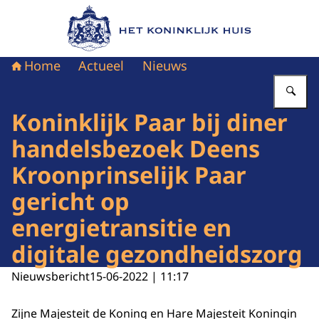
Naar de homepage van Het Koninklijk Huis
Home
Actueel
Nieuws
Vu
Koninklijk Paar bij diner
handelsbezoek Deens
Kroonprinselijk Paar
gericht op
energietransitie en
digitale gezondheidszorg
Nieuwsbericht
15-06-2022 | 11:17
Zijne Majesteit de Koning en Hare Majesteit Koningin