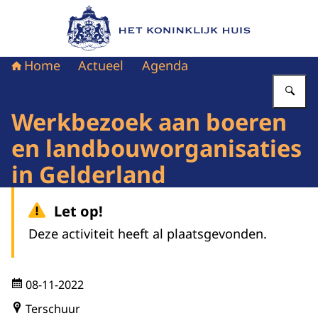
Naar de homepage van Het Koninklijk Huis
Home
Actueel
Agenda
Vu
Werkbezoek aan boeren
en landbouworganisaties
in Gelderland
Let op!
Deze activiteit heeft al plaatsgevonden.
08-11-2022
Terschuur