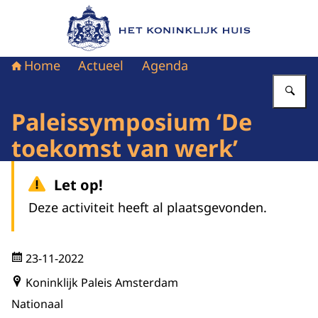
Naar de homepage van Het Koninklijk Huis
Home
Actueel
Agenda
Vu
Paleissymposium ‘De
toekomst van werk’
Let op!
Deze activiteit heeft al plaatsgevonden.
23-11-2022
Koninklijk Paleis Amsterdam
Nationaal