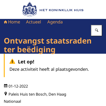
Naar de homepage van Het Koninklijk Huis
Home
Actueel
Agenda
Vu
Ontvangst staatsraden
ter beëdiging
Let op!
Deze activiteit heeft al plaatsgevonden.
01-12-2022
Paleis Huis ten Bosch, Den Haag
Nationaal