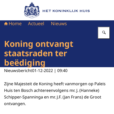
Naar de homepage van Het Koninklijk Huis
Home
Actueel
Nieuws
Vu
Koning ontvangt
staatsraden ter
beëdiging
Nieuwsbericht
01-12-2022 | 09:40
Zijne Majesteit de Koning heeft vanmorgen op Paleis
Huis ten Bosch achtereenvolgens mr. J. (Hanneke)
Schipper-Spanninga en mr. J.F. (Jan Frans) de Groot
ontvangen.