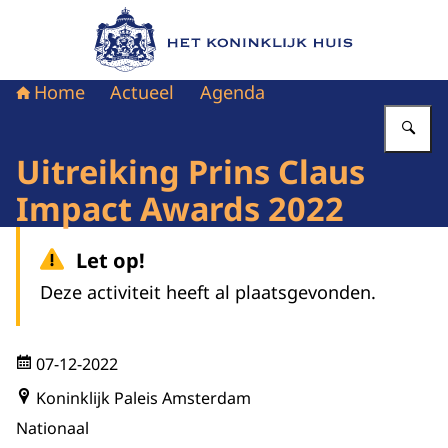
Naar de homepage van Het Koninklijk Huis
Home
Actueel
Agenda
Vu
Uitreiking Prins Claus
Impact Awards 2022
Let op!
Deze activiteit heeft al plaatsgevonden.
07-12-2022
Koninklijk Paleis Amsterdam
Nationaal