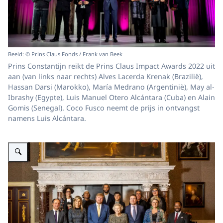
Beeld: © Prins Claus Fonds / Frank van Beek
Prins Constantijn reikt de Prins Claus Impact Awards 2022 uit
aan (van links naar rechts) Alves Lacerda Krenak (Brazilië),
Hassan Darsi (Marokko), María Medrano (Argentinië), May al-
Ibrashy (Egypte), Luis Manuel Otero Alcántara (Cuba) en Alain
Gomis (Senegal). Coco Fusco neemt de prijs in ontvangst
namens Luis Alcántara.
Vergroot afbeelding Koninklijke Familie en de prijswinnaars bij uitreiking