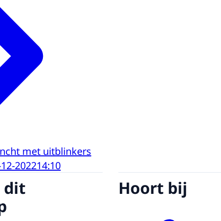
uncht met uitblinkers
-12-2022
14:10
 dit
Hoort bij
p