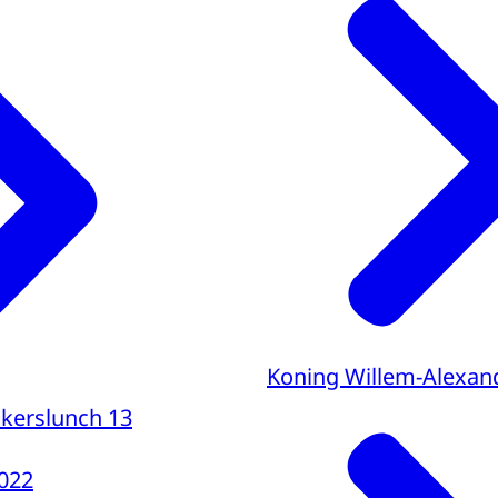
Koning Willem-Alexan
inkerslunch 13
022