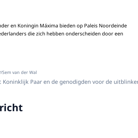
nder en Koningin Máxima bieden op Paleis Noordeinde
ederlanders die zich hebben onderscheiden door een
 Willem-Alexander en Koningin Máxima met de uitblinkers tijdens de uitblink
P/Sem van der Wal
 Koninklijk Paar en de genodigden voor de uitblinke
richt