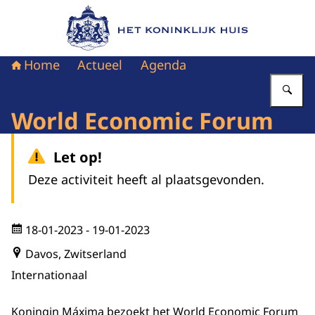
Naar de homepage van Het Koninklijk Huis
Home
Actueel
Agenda
Vu
World Economic Forum
Let op!
Deze activiteit heeft al plaatsgevonden.
18-01-2023
- 19-01-2023
Davos, Zwitserland
Internationaal
Koningin Máxima bezoekt het World Economic Forum