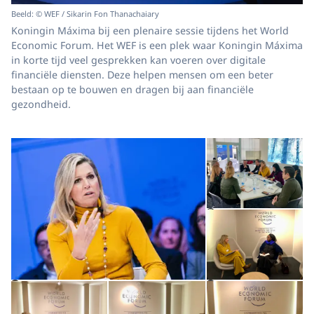
Beeld: © WEF / Sikarin Fon Thanachaiary
Koningin Máxima bij een plenaire sessie tijdens het World
Economic Forum. Het WEF is een plek waar Koningin Máxima
in korte tijd veel gesprekken kan voeren over digitale
financiële diensten. Deze helpen mensen om een beter
bestaan op te bouwen en dragen bij aan financiële
gezondheid.
Open de galerij in vergrot
Op
Op
©
Open de galerij in vergrote weergave
Open de galerij in vergrot
Op
©
©