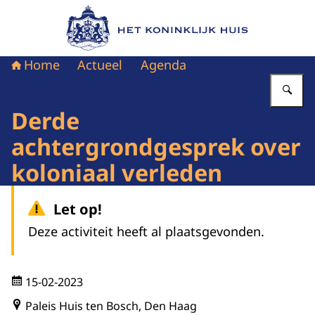
Naar de homepage van Het Koninklijk Huis
Home
Actueel
Agenda
Vu
Derde
achtergrondgesprek over
koloniaal verleden
Let op!
Deze activiteit heeft al plaatsgevonden.
15-02-2023
Paleis Huis ten Bosch, Den Haag