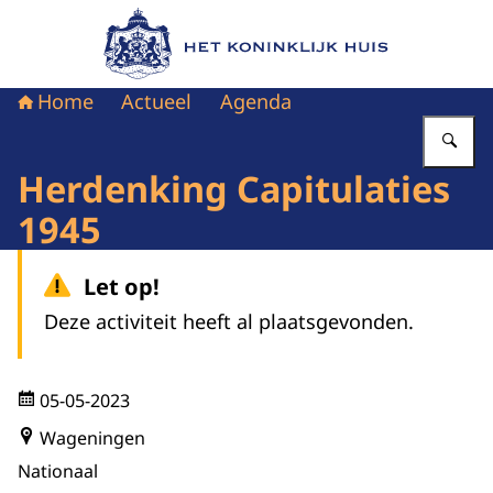
Naar de homepage van Het Koninklijk Huis
Home
Actueel
Agenda
Vu
Herdenking Capitulaties
1945
Let op!
Deze activiteit heeft al plaatsgevonden.
05-05-2023
Wageningen
Nationaal