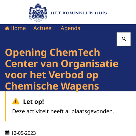
Naar de homepage van Het Koninklijk Huis
Home
Actueel
Agenda
Vu
Opening ChemTech
Center van Organisatie
voor het Verbod op
Chemische Wapens
Let op!
Deze activiteit heeft al plaatsgevonden.
12-05-2023