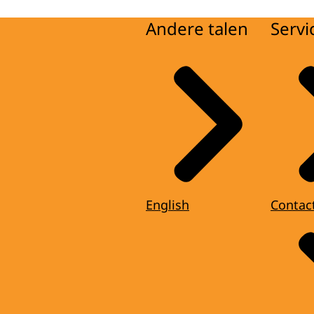
Andere talen
Servi
English
Contac