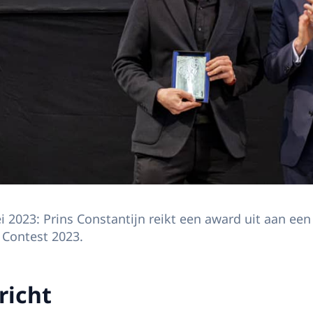
2023: Prins Constantijn reikt een award uit aan een
 Contest 2023.
richt