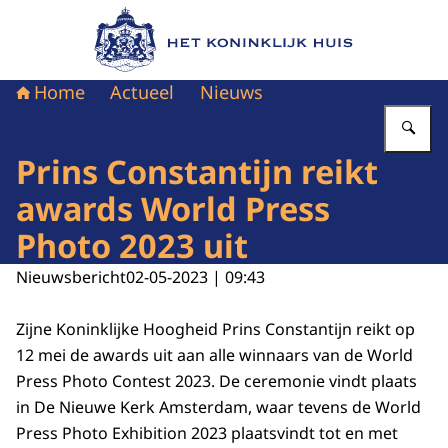
Naar de homepage van Het Koninklijk Huis
Home
Actueel
Nieuws
Vu
Prins Constantijn reikt
awards World Press
Photo 2023 uit
Nieuwsbericht
02-05-2023 | 09:43
Zijne Koninklijke Hoogheid Prins Constantijn reikt op
12 mei de awards uit aan alle winnaars van de
World
Press Photo Contest
2023. De ceremonie vindt plaats
in De Nieuwe Kerk Amsterdam, waar tevens de
World
Press Photo Exhibition
2023 plaatsvindt tot en met