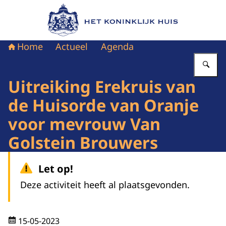
Naar de homepage van Het Koninklijk Huis
Home
Actueel
Agenda
Vu
Uitreiking Erekruis van
de Huisorde van Oranje
voor mevrouw Van
Golstein Brouwers
Let op!
Deze activiteit heeft al plaatsgevonden.
15-05-2023