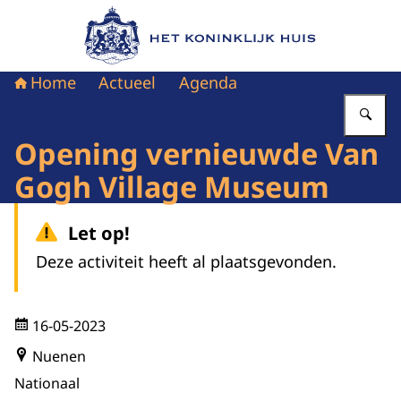
Naar de homepage van Het Koninklijk Huis
Home
Actueel
Agenda
Vu
Opening vernieuwde Van
Gogh Village Museum
Let op!
Deze activiteit heeft al plaatsgevonden.
16-05-2023
Nuenen
Nationaal